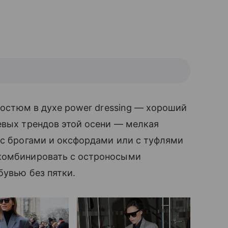
костюм в духе power dressing — хороший
евых трендов этой осени — мелкая
ы с брогами и оксфордами или с туфлями
 комбинировать с остроносыми
бувью без пятки.