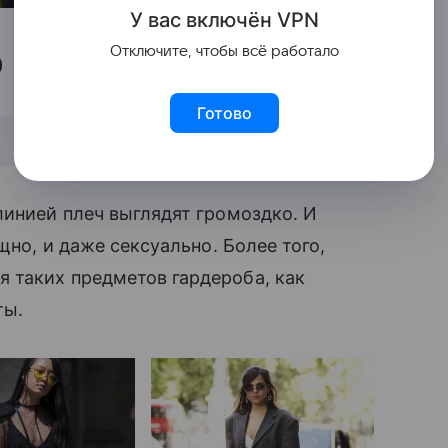
У вас включ
ён
V
P
N
о
Отключите, чтобы всё работало
Готово
линией плеч выглядят громоздко. И
щно, и даже сексуально. Более того,
 таких предметов гардероба, как
ты.