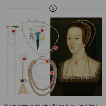
5
Это украшение любили и Кэрри Брэдшоу, и Анна