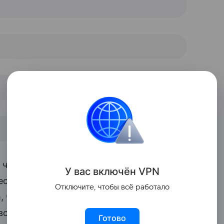
, что подводка является полностью
У вас включ
ён
V
P
N
и сестры-близняшки из Америки, которые
Отключите, чтобы всё работало
, что косметика не тестируется на
о мнении, что создатели продукции, по-
Готово