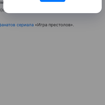
менитого волшебника. Стоит такая
около 2 300 рублей).
фанатов сериала
«Игра престолов».