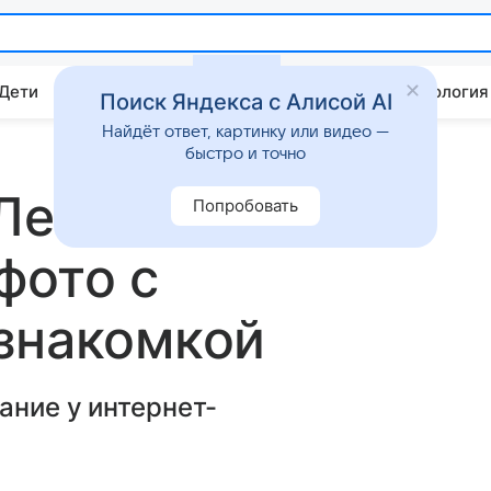
 Дети
Дом
Гороскопы
Стиль жизни
Психология
Поиск Яндекса с Алисой AI
Найдёт ответ, картинку или видео —
быстро и точно
 Лесей Фак и
Попробовать
фото с
знакомкой
ание у интернет-