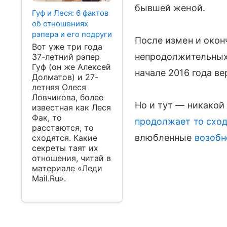
бывшей женой.
Гуф и Леся: 6 фактов
об отношениях
рэпера и его подруги
После измен и оконч
Вот уже три года
непродолжительных 
37-летний рэпер
Гуф (он же Алексей
начале 2016 года ве
Долматов) и 27-
летняя Олеся
Ловчикова, более
Но и тут — никакой
известная как Леся
Фак, то
продолжает то сход
расстаются, то
влюбленные
возобн
сходятся. Какие
секреты таят их
отношения, читай в
материале «Леди
Mail.Ru».