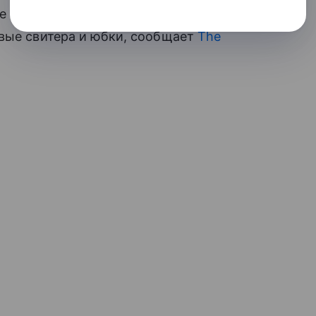
тие близняшки отметили на совместном
овые свитера и юбки, сообщает
The