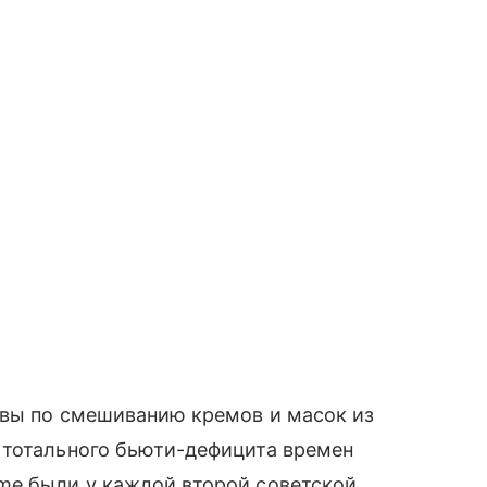
бавы по смешиванию кремов и масок из
 тотального бьюти-дефицита времен
 были у каждой второй советской