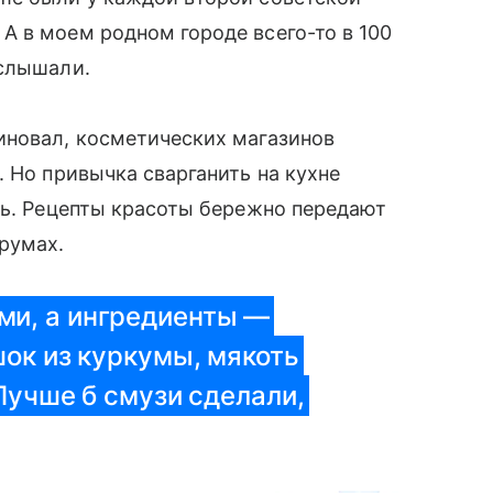
 в моем родном городе всего-то в 100
 слышали.
иновал, косметических магазинов
 Но привычка сварганить на кухне
сь. Рецепты красоты бережно передают
румах.
ми, а ингредиенты —
шок из куркумы, мякоть
Лучше б смузи сделали,