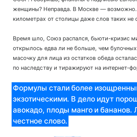
женщины? Неправда. В Москве — возможно. А
километрах от столицы даже слов таких не
Время шло, Союз распался, бьюти-кризис м
открылось едва ли не больше, чем булочных.
масочку для лица из остатков обеда остала
по наследству и тиражируют на интернет-фо
Формулы стали более изощренны
экзотическими. В дело идут поро
авокадо, плоды манго и бананов. 
честное слово.