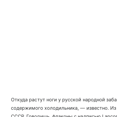
Откуда растут ноги у русской народной за
содержимого холодильника, — известно. Из
СССР. Говоришь, флаконы с надписью Lancome