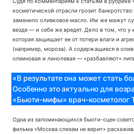
Судя по комментариям к статьям в рубрике «
косметической отрасли грозит банкротство
заменило оливковое масло. Им же мажут сух
везде — и себе же вредят. Дело в том, что 
которая защищает ее от потери влаги и агр
(например, мороза). А содержащиеся в ол
олеиновая и линолевая — «разбавляют» лип
«В результате она может стать б
Особенно это актуально для возр
«Бьюти-мифы» врач-косметолог 
Одна из запоминающихся бьюти-сцен советск
фильма «Москва слезам не верит» расхажива