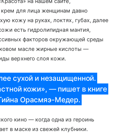
Красота» на нашем сайте,
: крем для лица женщинам давно
ую кожу на руках, локтях, губах, далее
у кожи есть гидролипидная мантия,
ессивных факторов окружающей среды
ивковом масле жирные кислоты —
иды верхнего слоя кожи.
олее сухой и незащищенной.
астной кожи», — пишет в книге
Тийна Орасмяэ-Медер.
ого кино — когда одна из героинь
ет в маске из свежей клубники.