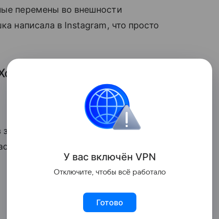
ьные перемены во внешности
ка написала в Instagram, что просто
Хотя хочется.
 замешательство и отметили, что даже
ь (и не только из-за парика, но и из-за
У вас включ
ён
V
P
N
Отключите, чтобы всё работало
Готово