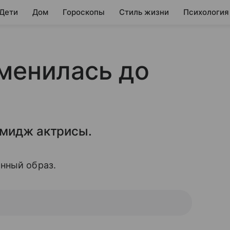
 Дети
Дом
Гороскопы
Стиль жизни
Психология
менилась до
имидж актрисы.
нный образ.