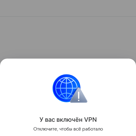
У вас включ
ён
V
P
N
Отключите, чтобы всё работало