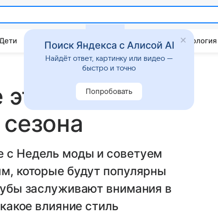
 Дети
Дом
Гороскопы
Стиль жизни
Психология
Поиск Яндекса с Алисой AI
Найдёт ответ, картинку или видео —
быстро и точно
 этой зимой: 10
Попробовать
 сезона
е с Недель моды и советуем
ям, которые будут популярны
 шубы заслуживают внимания в
 какое влияние стиль