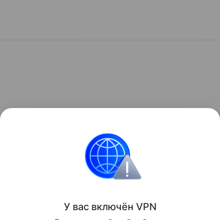
У вас включ
ён
V
P
N