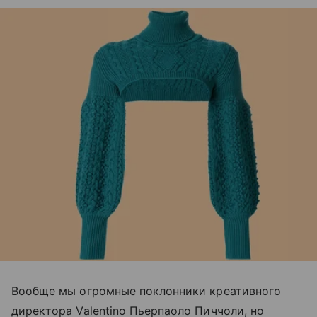
Вообще мы огромные поклонники креативного
директора Valentino Пьерпаоло Пиччоли, но