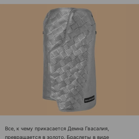
Все, к чему прикасается Демна Гвасалия,
превращается в золото. Браслеты в виде