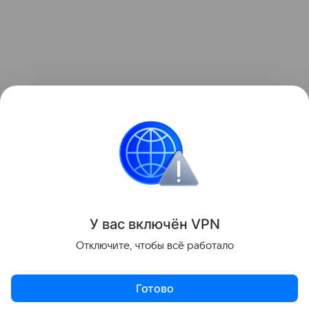
У вас включ
ён
V
P
N
Отключите, чтобы всё работало
Готово