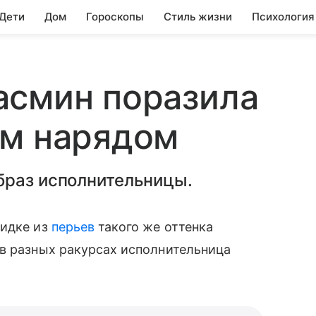
 Дети
Дом
Гороскопы
Стиль жизни
Психология
асмин поразила
ым нарядом
браз исполнительницы.
кидке из
перьев
такого же оттенка
 в разных ракурсах исполнительница