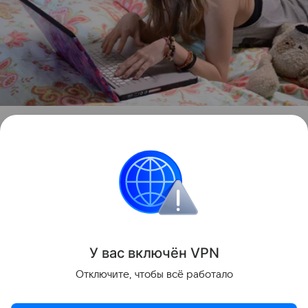
Поделиться
У вас включ
ён
V
P
N
Отключите, чтобы всё работало