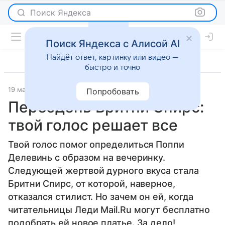
Поиск Яндекса
Поиск Яндекса с Алисой AI
Найдёт ответ, картинку или видео —
быстро и точно
19 марта 2018
Мода
Попробовать
Переодень Бритни Спирс:
твой голос решает все
Твой голос помог определиться Поппи
Делевинь с образом на вечеринку.
Следующей жертвой дурного вкуса стала
Бритни Спирс, от которой, наверное,
отказался стилист. Но зачем он ей, когда
читательницы Леди Mail.Ru могут бесплатно
подобрать ей новое платье. За дело!