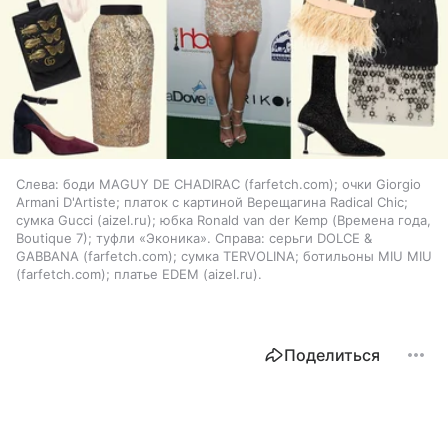
Слева: боди MAGUY DE CHADIRAC (farfetch.com); очки Giorgio
Armani D'Artiste; платок с картиной Верещагина Radical Chic;
сумка Gucci (aizel.ru); юбка Ronald van der Kemp (Времена года,
Boutique 7); туфли «Эконика». Справа: серьги DOLCE &
GABBANA (farfetch.com); сумка TERVOLINA; ботильоны MIU MIU
(farfetch.com); платье EDEM (aizel.ru).
Поделиться