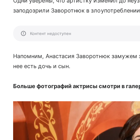
Одни уверены, что артистку изменил до неу
заподозрили Заворотнюк в злоупотреблен
Контент недоступен
Напомним, Анастасия Заворотнюк замужем 
нее есть дочь и сын.
Больше фотографий актрисы смотри в гале