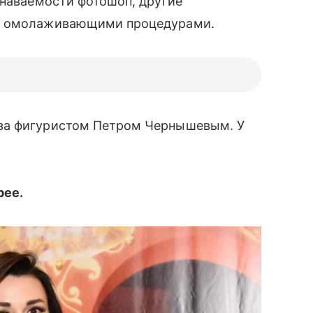
знаваемости фотошоп, другие
ии омолаживающими процедурами.
за фигуристом Петром Чернышевым. У
рее.