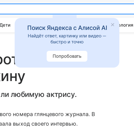
 Дети
Дом
Гороскопы
Стиль жизни
Психология
Поиск Яндекса с Алисой AI
Найдёт ответ, картинку или видео —
быстро и точно
ротнюк приняли
Попробовать
кину
али любимую актрису.
вого номера глянцевого журнала. В
вала выход своего интервью.