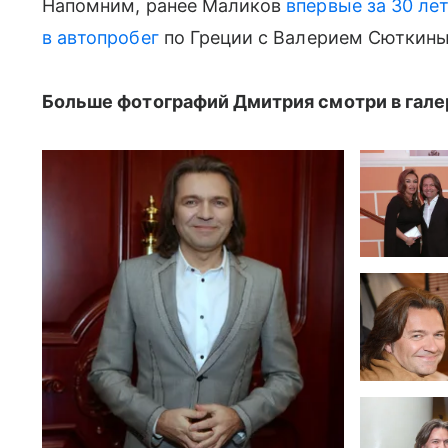
Напомним, ранее Маликов
впервые за 30 ле
в автопробег
по Греции с Валерием Сюткин
Больше фотографий Дмитрия смотри в гале