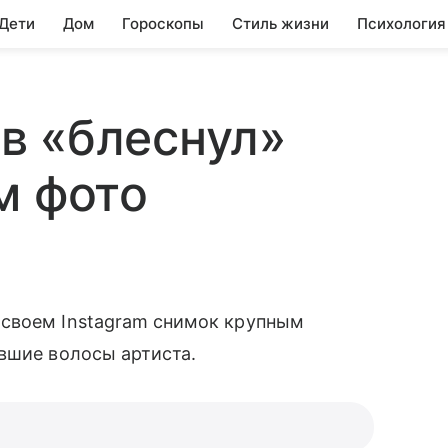
 Дети
Дом
Гороскопы
Стиль жизни
Психология
в «блеснул»
м фото
 своем Instagram снимок крупным
вшие волосы артиста.