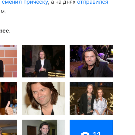
т сменил прическу
, а на днях
отправился
ым.
рее.