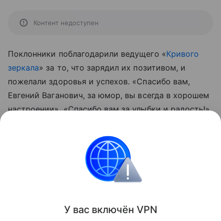
Контент недоступен
Поклонники поблагодарили ведущего «
Кривого
зеркала
» за то, что зарядил их позитивом, и
пожелали здоровья и успехов. «Спасибо вам,
Евгений Ваганович, за юмор, вы всегда в хорошем
настроении», «Спасибо вам за улыбки и радость!»,
«Какая классная куртка, вам очень идет»,
«Неожиданно, но здорово!» — написали
подписчики Петросяну.
Контент недоступен
У вас включ
ён
V
P
N
Поделиться