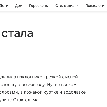
 Дети
Дом
Гороскопы
Стиль жизни
Психология
 стала
удивила поклонников резкой сменой
астоящую рок-звезду. Ну, во всяком
олосами, в кожаной куртке и водолазке
а улице Стокгольма.