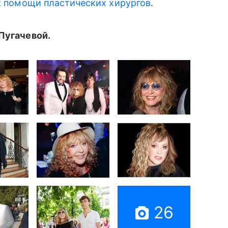
к помощи пластических хирургов
.
Пугачевой.
26