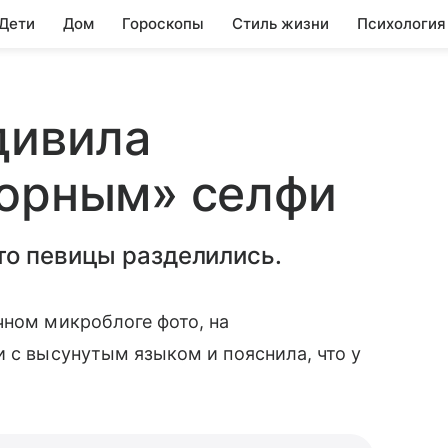
 Дети
Дом
Гороскопы
Стиль жизни
Психология
дивила
зорным» селфи
то певицы разделились.
чном микроблоге фото, на
и с высунутым языком и пояснила, что у