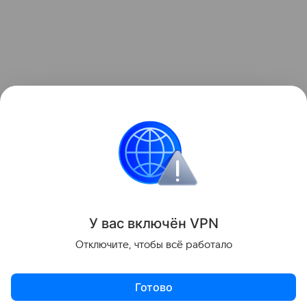
У вас включ
ён
V
P
N
Отключите, чтобы всё работало
Готово