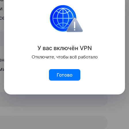
ли становится персонажем хоррора
селфи в туалете.
У вас включ
ён
V
P
N
Отключите, чтобы всё работало
ажей (или их части) и умело
 миксуя параллельные миры. Результат
Готово