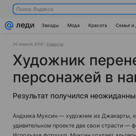
Поиск Яндекса
Звезды
Мода
Красота
Семья и
20 апреля 2018
Новости
Художник перен
персонажей в на
Результат получился неожиданны
Андхика Муксин — художник из Джакарты, к
удивительном проекте две свои страсти — 
Используя фотошоп, Муксин создает альтерн