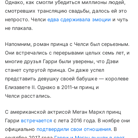
Однако, как смогли убедиться миллионы людей,
смотревших трансляцию свадьбы, далось ей это
непросто. Челси
едва сдерживала эмоции
и чуть
не плакала.
Напомним, роман принца с Челси был серьезным.
Они встречались с перерывами целых семь лет, и
многие друзья Гарри были уверены, что Дэви
станет супругой принца. Он даже успел
представить девушку своей бабушке — королеве
Елизавете II. Однако в 2011-м принц и
Челси расстались.
С американской актрисой Меган Маркл принц
Гарри
встречается
с лета 2016 года. В ноябре они
официально
подтвердили свои отношения
. В
сентябре 2017 года
Гарри и Меган вышли в свет