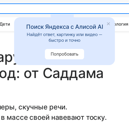
 Дети
Дом
Гороскопы
Стиль жизни
Психология
Поиск Яндекса с Алисой AI
Найдёт ответ, картинку или видео —
быстро и точно
нарушают
Попробовать
од: от Саддама
еры, скучные речи.
в массе своей навевают тоску.