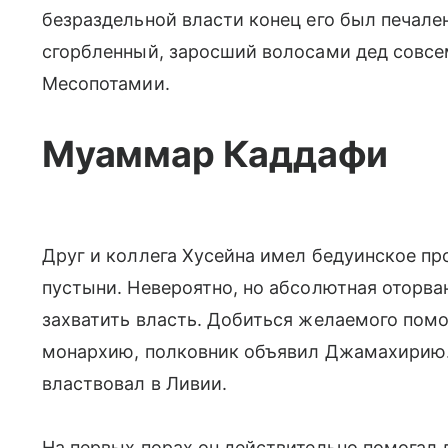
безраздельной власти конец его был печале
сгорбленный, заросший волосами дед совс
Месопотамии.
Муаммар Каддафи
Друг и коллега Хусейна имел бедуинское п
пустыни. Невероятно, но абсолютная оторва
захватить власть. Добиться желаемого помо
монархию, полковник объявил Джамахирию.
властвовал в Ливии.
На первых порах он действительно помога