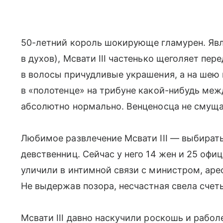
50-летний король шокирующе гламурен. Яв
в духов), Мсвати III частенько щеголяет пе
в волосы причудливые украшения, а на шею
в «полотенце» на трибуне какой-нибудь ме
абсолютно нормально. Венценосца не смущае
Любимое развлечение Мсвати III — выбирать
девственниц. Сейчас у него 14 жен и 25 офи
уличили в интимной связи с министром, аре
Не выдержав позора, несчастная свела счет
Мсвати III давно наскучили роскошь и рабол