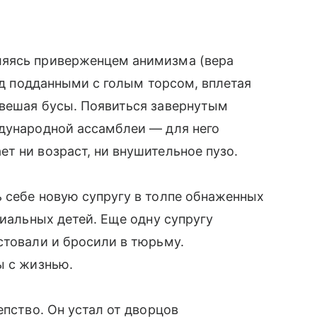
ляясь приверженцем анимизма (вера
ред подданными с голым торсом, вплетая
 вешая бусы. Появиться завернутым
ждународной ассамблеи — для него
т ни возраст, ни внушительное пузо.
 себе новую супругу в толпе обнаженных
циальных детей. Еще одну супругу
стовали и бросили в тюрьму.
ы с жизнью.
епство. Он устал от дворцов