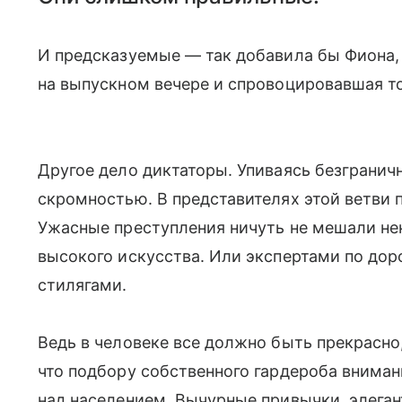
И предсказуемые — так добавила бы Фиона,
на выпускном вечере и спровоцировавшая то
Другое дело диктаторы. Упиваясь безграничн
скромностью. В представителях этой ветви п
Ужасные преступления ничуть не мешали не
высокого искусства. Или экспертами по до
стилягами.
Ведь в человеке все должно быть прекрасно
что подбору собственного гардероба вниман
над населением. Вычурные привычки, элега