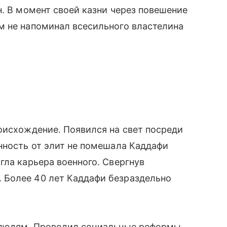
н. В момент своей казни через повешение
ем не напоминал всесильного властелина
роисхождение. Появился на свет посреди
нность от элит не помешала Каддафи
гла карьера военного. Свергнув
 Более 40 лет Каддафи безраздельно
л людям. Проводил социальные реформы.