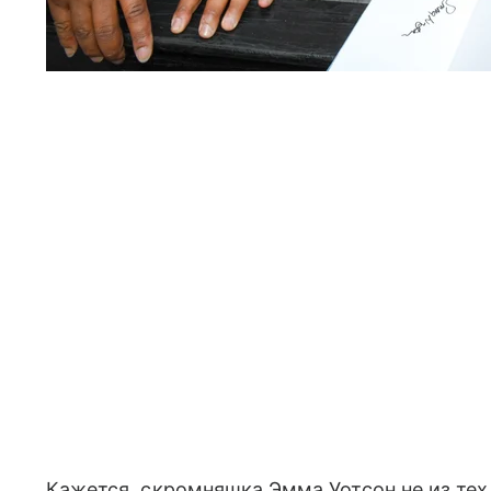
Кажется, скромняшка Эмма Уотсон не из тех