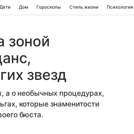
 Дети
Дом
Гороскопы
Стиль жизни
Психология
а зоной
данс,
гих звезд
х, а о необычных процедурах,
ьгах, которые знаменитости
воего бюста.