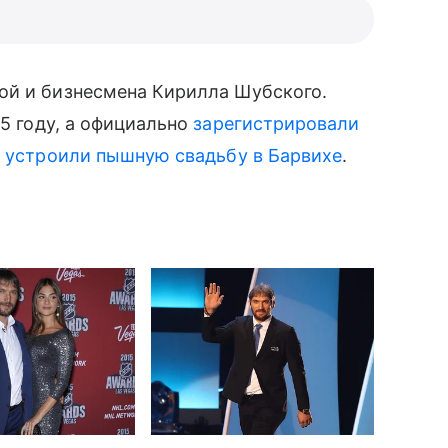
ой и бизнесмена Кирилла Шубского.
5 году, а официально
зарегистрировали
е
устроили пышную свадьбу в Барвихе
.