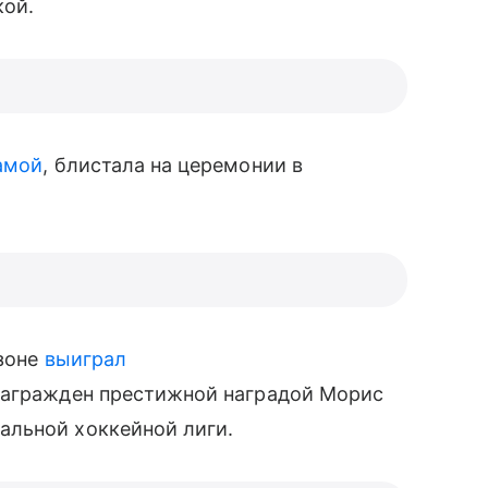
ой.
амой
, блистала на церемонии в
езоне
выиграл
награжден престижной наградой Морис
ьной хоккейной лиги.