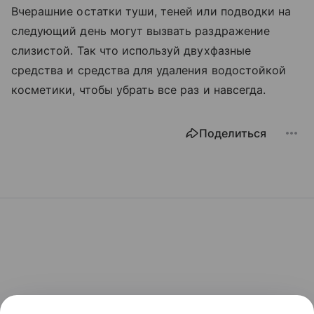
Вчерашние остатки туши, теней или подводки на
следующий день могут вызвать раздражение
слизистой. Так что используй двухфазные
средства и средства для удаления водостойкой
косметики, чтобы убрать все раз и навсегда.
Поделиться