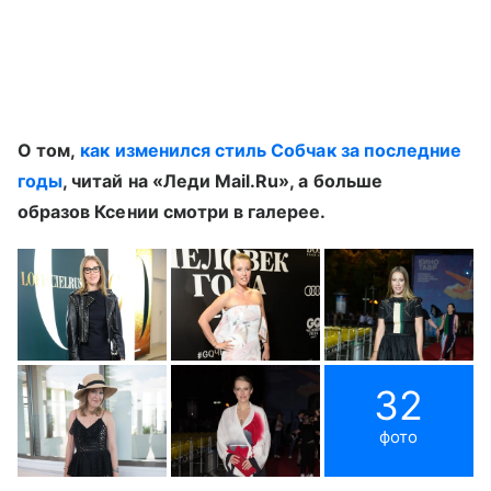
О том,
как изменился стиль Собчак за последние
годы
, читай на «Леди Mail.Ru», а больше
образов Ксении смотри в галерее.
32
фото