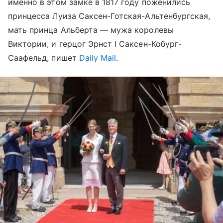
именно в этом замке в 1817 году поженились
принцесса Луиза Саксен-Готская-Альтенбургская,
мать принца Альберта — мужа королевы
Виктории, и герцог Эрнст I Саксен-Кобург-
Саафельд, пишет
Daily Mail
.