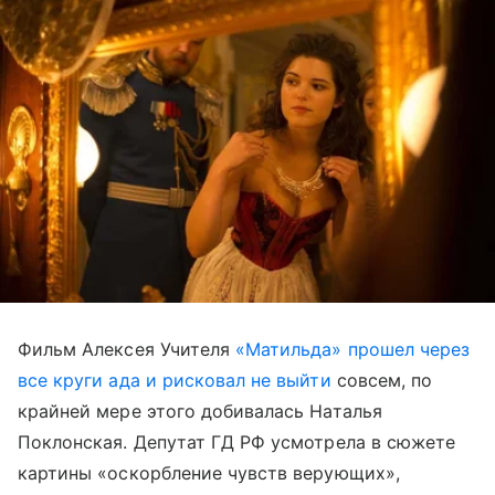
Фильм Алексея Учителя
«Матильда» прошел через
все круги ада и рисковал не выйти
совсем, по
крайней мере этого добивалась Наталья
Поклонская. Депутат ГД РФ усмотрела в сюжете
картины «оскорбление чувств верующих»,