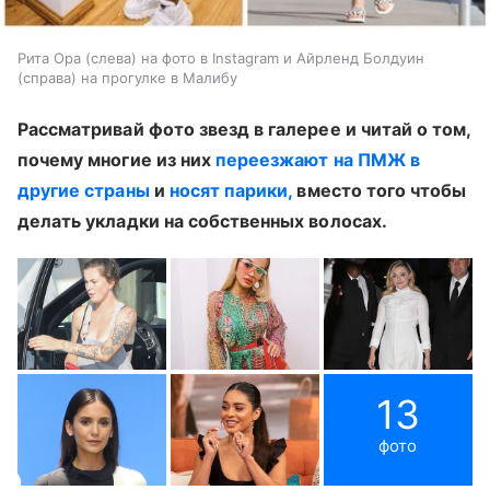
Рита Ора (слева) на фото в Instagram и Айрленд Болдуин
(справа) на прогулке в Малибу
Рассматривай фото звезд в галерее и читай о том,
почему многие из них
переезжают на ПМЖ в
другие страны
и
носят парики,
вместо того чтобы
делать укладки на собственных волосах.
13
фото