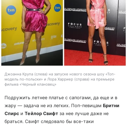
Джоанна Крупа (слева) на запуске нового сезона шоу «Топ-
модель по-польски» и Лора Харриер (справа) на премьере
фильма «Черный клановец»
Подружить летнее платье с сапогами, да еще и в
жару — задача не из легких. Поп-певицам
Бритни
Спирс
и
Тейлор Свифт
за нее лучше даже не
браться. Свифт следовало бы все-таки