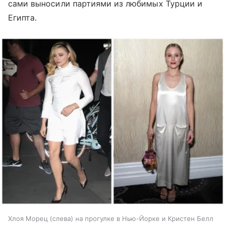
сами выносили партиями из любимых Турции и
Египта.
Хлоя Морец (слева) на прогулке в Нью-Йорке и Кристен Белл