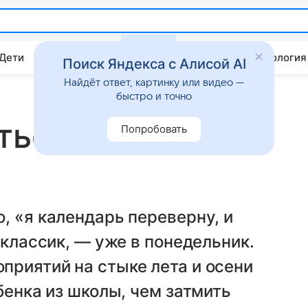
 Дети
Дом
Гороскопы
Стиль жизни
Психология
Поиск Яндекса с Алисой AI
Найдёт ответ, картинку или видео —
быстро и точно
ться в первые
Попробовать
, «я календарь переверну, и
 классик, — уже в понедельник.
приятий на стыке лета и осени
бенка из школы, чем затмить