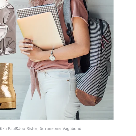
бка Paul&Joe Sister; ботильоны Vagabond