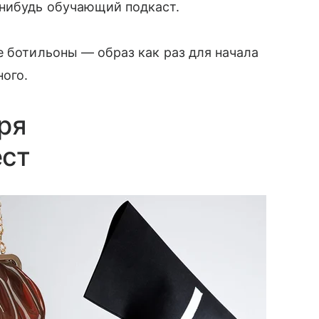
-нибудь обучающий подкаст.
е ботильоны — образ как раз для начала
ного.
ря
ест