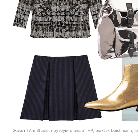
Жакет I Am Studio; ноутбук-планшет HP; рюкзак Deichmann; ю