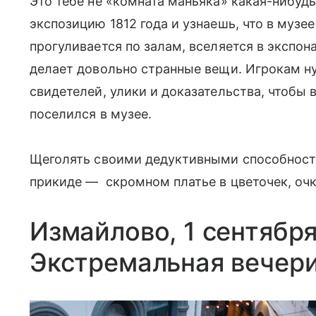
Это тебе не «комната маньяка» какая-нибудь
экспозицию 1812 года и узнаешь, что в музее
прогуливается по залам, вселяется в экспон
делает довольно странные вещи. Игрокам н
свидетелей, улики и доказательства, чтобы 
поселился в музее.
Щеголять своими дедуктивными способностя
прикиде — скромном платье в цветочек, очк
Измайлово, 1 сентябр
Экстремальная вечер