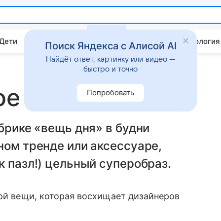
 Дети
Дом
Гороскопы
Стиль жизни
Психология
Поиск Яндекса с Алисой AI
Найдёт ответ, картинку или видео —
быстро и точно
ое платье
Попробовать
брике «вещь дня» в будни
ном тренде или аксессуаре,
к пазл!) цельный суперобраз.
ой вещи, которая восхищает дизайнеров