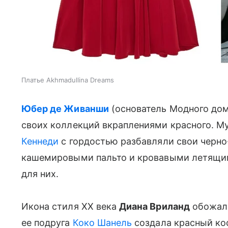
Платье Akhmadullina Dreams
Юбер де Живанши
(основатель Модного дом
своих коллекций вкраплениями красного. 
Кеннеди
с гордостью разбавляли свои черн
кашемировыми пальто и кровавыми летящим
для них.
Икона стиля XX века
Диана Вриланд
обожала
ее подруга
Коко Шанель
создала красный ко