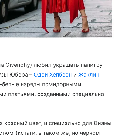
а Givenchy) любил украшать палитру
Музы Юбера –
Одри Хепберн
и
Жаклин
о-белые наряды помидорными
и платьями, созданными специально
 красный цвет, и специально для Дианы
стюм (кстати, в таком же, но черном