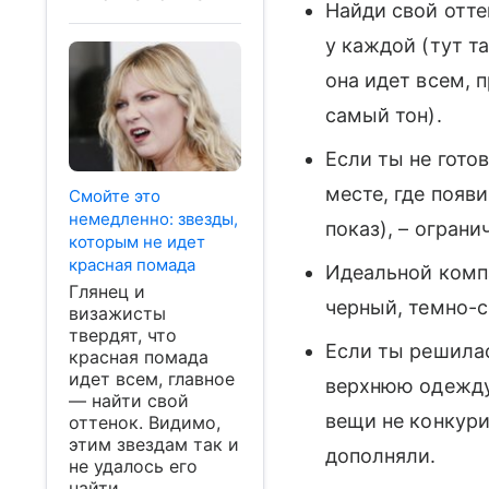
Найди свой отт
у каждой (тут т
она идет всем, 
самый тон).
Если ты не гото
месте, где появ
Смойте это
немедленно: звезды,
показ), – огран
которым не идет
красная помада
Идеальной комп
Глянец и
черный, темно-с
визажисты
твердят, что
Если ты решилас
красная помада
идет всем, главное
верхнюю одежду)
— найти свой
вещи не конкури
оттенок. Видимо,
этим звездам так и
дополняли.
не удалось его
найти.