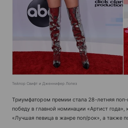
Тейлор Свифт и Дженнифер Лопез
Триумфатором премии стала 28-летняя поп-п
победу в главной номинации «Артист года»,
«Лучшая певица в жанре поп/рок», а также п