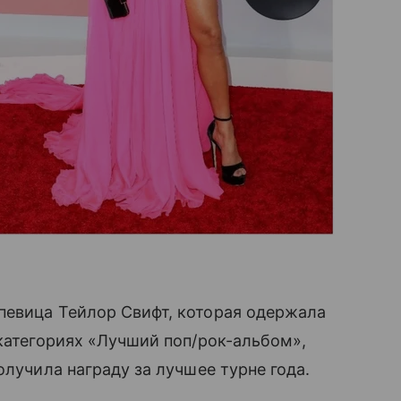
евица Тейлор Свифт, которая одержала
 категориях «Лучший поп/рок-альбом»,
олучила награду за лучшее турне года.