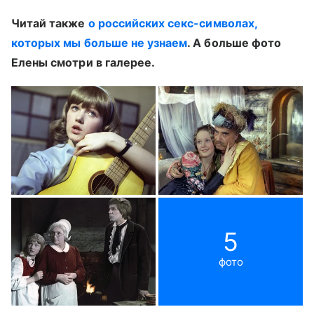
Читай также
о российских секс-символах,
которых мы больше не узнаем
. А больше фото
Елены смотри в галерее.
5
фото