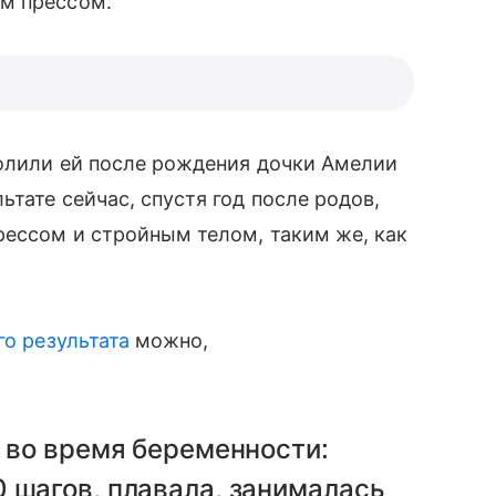
м прессом.
олили ей после рождения дочки Амелии
тате сейчас, спустя год после родов,
ессом и стройным телом, таким же, как
го результата
можно,
я во время беременности:
 шагов, плавала, занималась