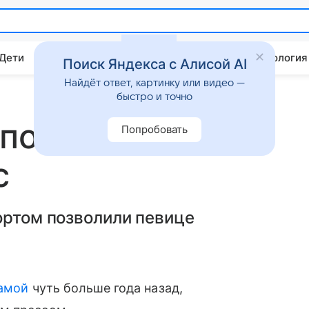
 Дети
Дом
Гороскопы
Стиль жизни
Психология
Поиск Яндекса с Алисой AI
Найдёт ответ, картинку или видео —
быстро и точно
показала
Попробовать
с
ортом позволили певице
амой
чуть больше года назад,