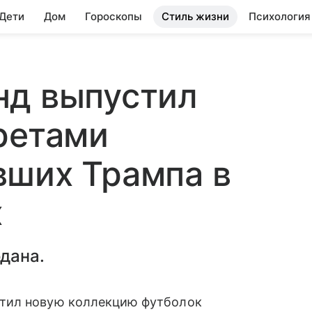
 Дети
Дом
Гороскопы
Стиль жизни
Психология
нд выпустил
ретами
вших Трампа в
х
дана.
стил новую коллекцию футболок