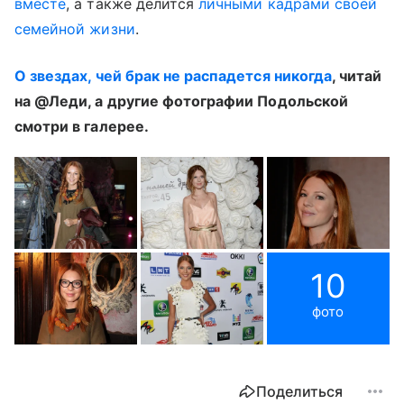
вместе
, а также делится
личными кадрами своей
семейной жизни
.
О звездах, чей брак не распадется никогда
, читай
на @Леди, а другие фотографии Подольской
смотри в галерее.
10
фото
Поделиться