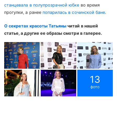
станцевала в полупрозрачной юбке
во время
прогулки, а ранее
попарилась в сочинской бане
.
О секретах красоты Татьяны
читай в нашей
статье, а другие ее образы смотри в галерее.
13
фото