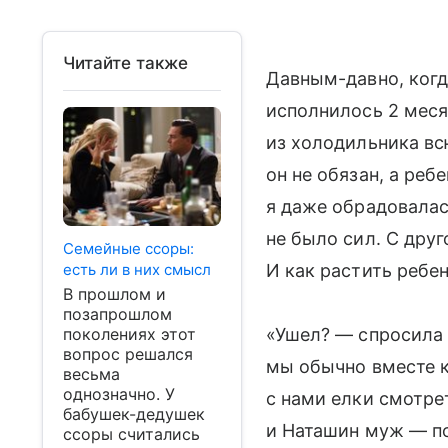
Читайте также
Давным-давно, ког
исполнилось 2 меся
из холодильника вс
он не обязан, а реб
я даже обрадовалас
не было сил. С друг
Семейные ссоры:
есть ли в них смысл
И как растить ребен
В прошлом и
позапрошлом
поколениях этот
«Ушел? — спросила 
вопрос решался
мы обычно вместе к
весьма
однозначно. У
с нами елки смотре
бабушек-дедушек
и Наташин муж — по
ссоры считались