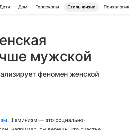
 Дети
Дом
Гороскопы
Стиль жизни
Психология
женская
учше мужской
нализирует феномен женской
изм
. Феминизм — это социально-
сли, например, ты веришь, что счастье