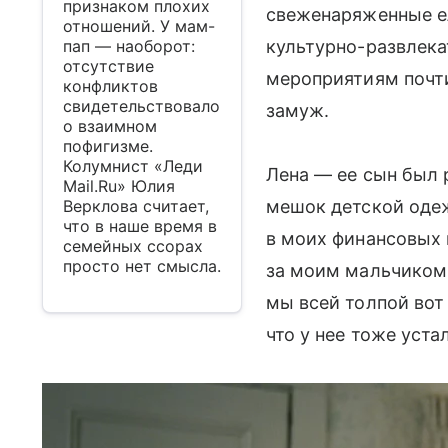
признаком плохих
свеженаряженные ел
отношений. У мам-
пап — наоборот:
культурно-развлек
отсутствие
мероприятиям почти
конфликтов
свидетельствовало
замуж.
о взаимном
пофигизме.
Колумнист «Леди
Лена — ее сын был 
Mail.Ru» Юлия
Верклова считает,
мешок детской оде
что в наше время в
в моих финансовых 
семейных ссорах
просто нет смысла.
за моим мальчиком, 
мы всей толпой во
что у нее тоже уста