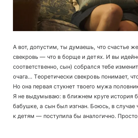
А вот, допустим, ты думаешь, что счастье ж
свекровь — что в борще и детях. И вы идейно
соответственно, сын) собрался тебе изменит
очага... Теоретически свекровь понимает, чт
Но она первая стукнет твоего мужа половник
Я не выдумываю: в ближнем круге история б
бабушке, а сын был изгнан. Боюсь, в случае ч
к детям — поступила бы аналогично. Просто 