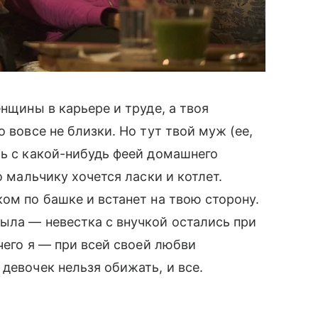
енщины в карьере и труде, а твоя
 вовсе не близки. Но тут твой муж (ее,
ь с какой-нибудь феей домашнего
о мальчику хочется ласки и котлет.
ом по башке и встанет на твою сторону.
ыла — невестка с внучкой остались при
его я — при всей своей любви
девочек нельзя обижать, и все.