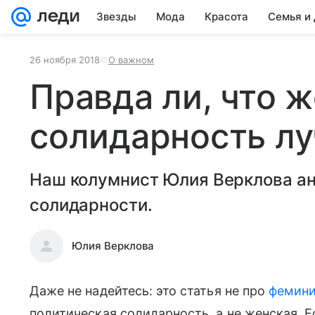
Звезды
Мода
Красота
Семья и
26 ноября 2018
О важном
Правда ли, что 
солидарность л
Наш колумнист Юлия Верклова а
солидарности.
Юлия Верклова
Даже не надейтесь: это статья не про
фемин
политическая солидарность, а не женская. Е