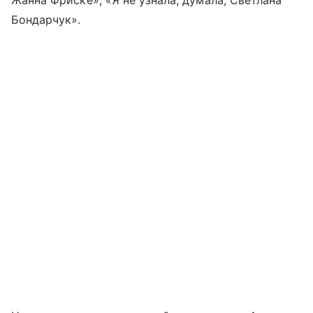
Жанна Фриске», «Я не узнала, думала, Светлана
Бондарчук».