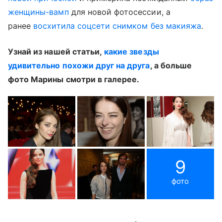
женщины-вамп
для новой фотосессии, а
ранее
восхитила соцсети снимком без макияжа
.
Узнай из нашей статьи,
какие звезды
удивительно похожи друг на друга
, а больше
фото Марины смотри в галерее.
9
фото