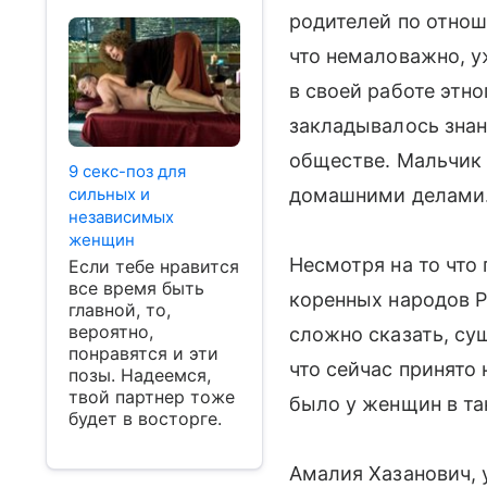
родителей по отно
что немаловажно, у
в своей работе этн
закладывалось знан
обществе. Мальчик 
9 секс-поз для
сильных и
домашними делами
независимых
женщин
Несмотря на то что
Если тебе нравится
все время быть
коренных народов Р
главной, то,
вероятно,
сложно сказать, су
понравятся и эти
что сейчас принято
позы. Надеемся,
твой партнер тоже
было у женщин в т
будет в восторге.
Амалия Хазанович, 