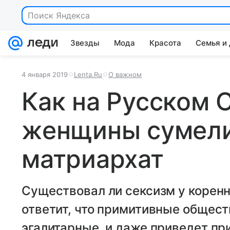
Поиск Яндекса
Звезды
Мода
Красота
Семья и
4 января 2019
Lenta.Ru
О важном
Как на Русском 
женщины сумели
матриархат
Существовал ли сексизм у корен
ответит, что примитивные общест
эгалитарные, и даже приведет п