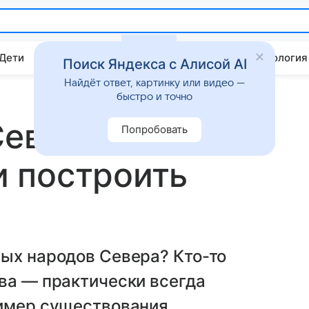
 Дети
Дом
Гороскопы
Стиль жизни
Психология
Поиск Яндекса с Алисой AI
Найдёт ответ, картинку или видео —
быстро и точно
Севере
Попробовать
 построить
ных народов Севера? Кто-то
ва — практически всегда
ример существования