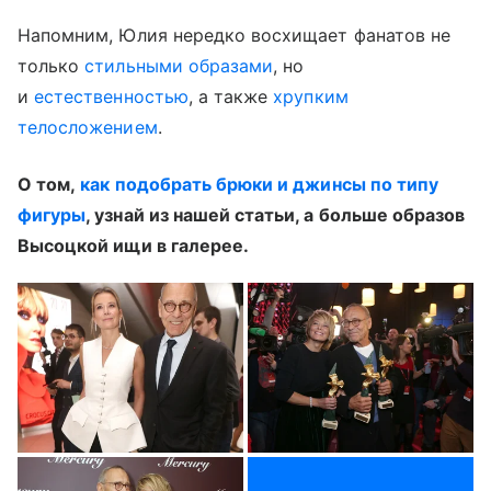
Напомним, Юлия нередко восхищает фанатов не
только
стильными образами
, но
и
естественностью
, а также
хрупким
телосложением
.
О том,
как подобрать брюки и джинсы по типу
фигуры
, узнай из нашей статьи, а больше образов
Высоцкой ищи в галерее.