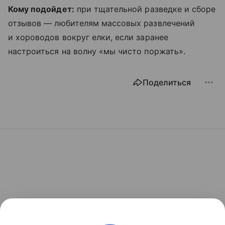
Кому подойдет:
при тщательной разведке и сборе
отзывов — любителям массовых развлечений
и хороводов вокруг елки, если заранее
настроиться на волну «мы чисто поржать».
Поделиться