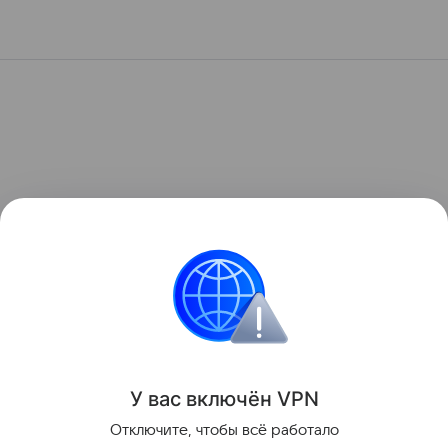
У вас включ
ён
V
P
N
Отключите, чтобы всё работало