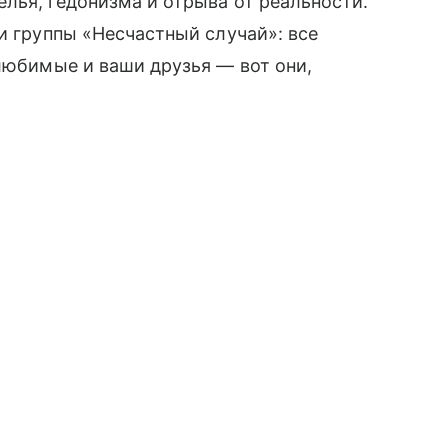
лья, гедонизма и отрыва от реальности.
 группы «Несчастный случай»: все
 любимые и ваши друзья — вот они,