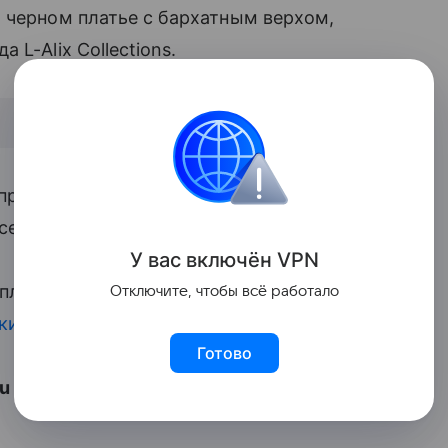
 черном платье с бархатным верхом,
 L-Alix Collections.
прекрасны!», «Потрясающе», «Елена, вы
сети на новый выход актрисы.
У вас включ
ён
V
P
N
 платье
«взорвала» соцсети
, а также
Отключите, чтобы всё работало
ки
.
Готово
ru Леди.