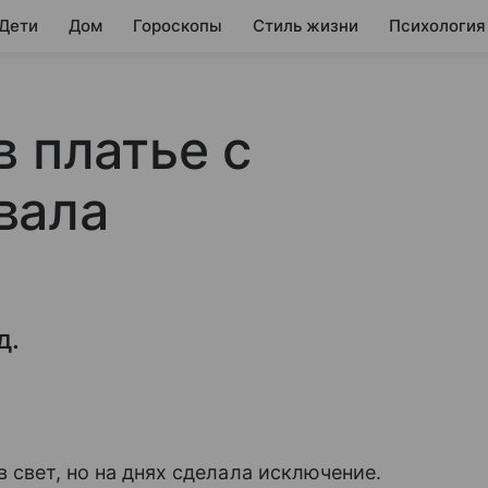
 Дети
Дом
Гороскопы
Стиль жизни
Психология
в платье с
вала
д.
 свет, но на днях сделала исключение.