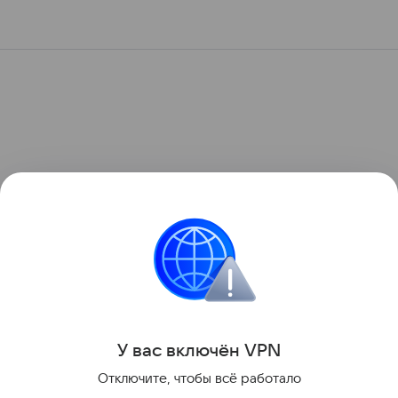
У вас включ
ён
V
P
N
Отключите, чтобы всё работало