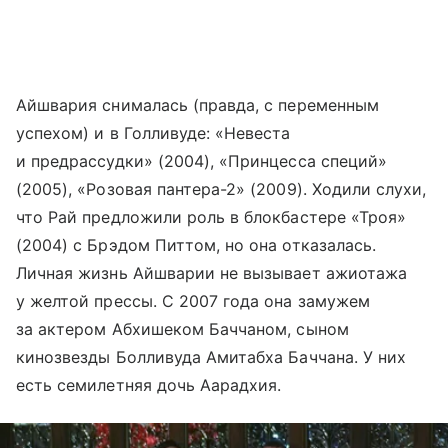
Айшвария снималась (правда, с переменным
успехом) и в Голливуде: «Невеста
и предрассудки» (2004), «Принцесса специй»
(2005), «Розовая пантера-2» (2009). Ходили слухи,
что Рай предложили роль в блокбастере «Троя»
(2004) с Брэдом Питтом, но она отказалась.
Личная жизнь Айшварии не вызывает ажиотажа
у желтой прессы. С 2007 года она замужем
за актером Абхишеком Баччаном, сыном
кинозвезды Болливуда Амитабха Баччана. У них
есть семилетняя дочь Аарадхия.