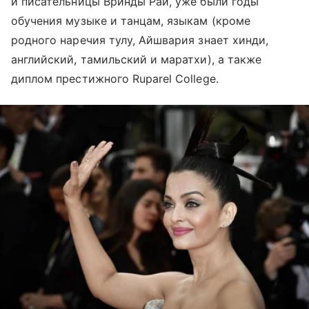
и писательницы Вринды Рай, уже были годы
обучения музыке и танцам, языкам (кроме
родного наречия тулу, Айшвария знает хинди,
английский, тамильский и маратхи), а также
диплом престижного Ruparel College.