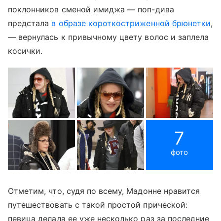
поклонников сменой имиджа — поп-дива
предстала
в образе короткостриженной брюнетки
,
— вернулась к привычному цвету волос и заплела
косички.
7
фото
Отметим, что, судя по всему, Мадонне нравится
путешествовать с такой простой прической:
певица делала ее уже несколько раз за последние